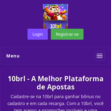
Login
Registrar-se
Menu
10brl - A Melhor Plataforma
de Apostas
Cadastre-se na 10brl para ganhar bônus no
cadastro e em cada recarga. Com a 10brl, você
tem acesso a promoções incríveis e uma