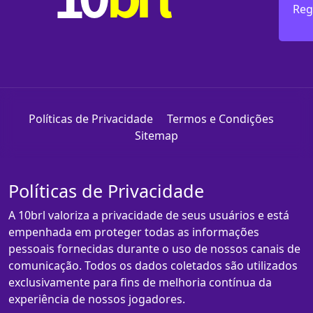
Reg
Políticas de Privacidade
Termos e Condições
Sitemap
Políticas de Privacidade
A 10brl valoriza a privacidade de seus usuários e está
empenhada em proteger todas as informações
pessoais fornecidas durante o uso de nossos canais de
comunicação. Todos os dados coletados são utilizados
exclusivamente para fins de melhoria contínua da
experiência de nossos jogadores.