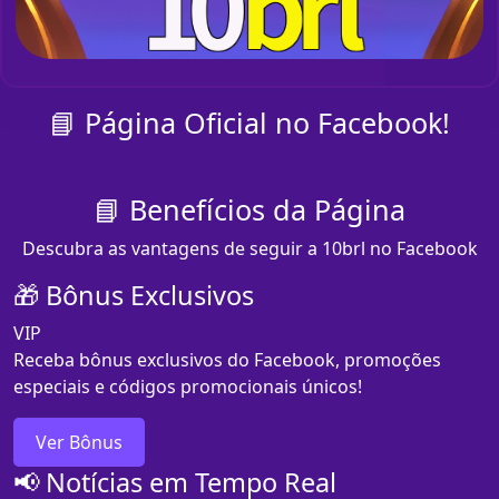
📘 Página Oficial no Facebook!
📘 Benefícios da Página
Descubra as vantagens de seguir a 10brl no Facebook
🎁 Bônus Exclusivos
VIP
Receba bônus exclusivos do Facebook, promoções
especiais e códigos promocionais únicos!
Ver Bônus
📢 Notícias em Tempo Real