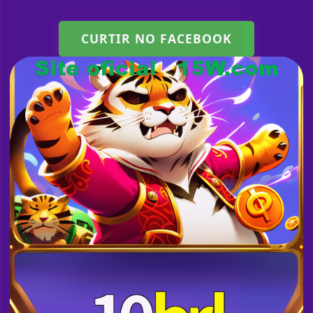
CURTIR NO FACEBOOK